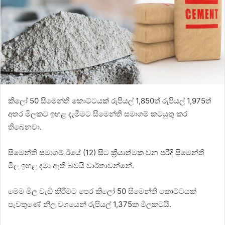
කිලෝ 50 සිමෙන්ති කොට්ටයක් රුපියල් 1,850ත් රුපියල් 1,975ත්
අතර මිලකට ඉහළ දැමීමට සිමෙන්ති සමාගම් කටයුතු කර
තිබෙනවා.
සිමෙන්ති සමාගම් ඊයේ (12) සිට ක්‍රියාත්මක වන පරිදි සිමෙන්ති
මිල ඉහළ දමා ඇති බවයි වාර්තාවන්නේ.
මෙම මිල වැඩි කිරීමට පෙර කිලෝ 50 සිමෙන්ති කොට්ටයක්
පැවතුණේ නිල වශයෙන් රුපියල් 1,375ක මිලකටයි.