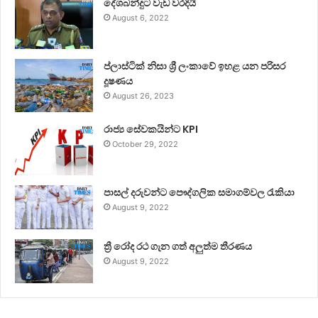
දේශබන්දුට වැඩ වරදියි
August 6, 2022
ප්ලාස්ටික් නිසා ශ්‍රී ලංකාවේ ඉහළ යන පරිසර
දූෂණය
August 26, 2023
රාජ්‍ය සේවකයින්ට KPI
October 29, 2022
පාසල් දරුවන්ට පෞද්ගලික සමාගම්වල රැකියා
August 9, 2022
ත්‍රී රෝද රථ ගැන ගත් අලුත්ම තීරණය
August 9, 2022