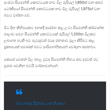
සංස්ථා සිමෙන්ති කොට්ටයක නව මිල රුපියල් 1,850ක් වන අතර
ටෝකියෝ සිමෙන්ති කොට්ටයක නව මිල රුපියල් 1,975ක් වන
බවට වාර්තා වේ.
මීට දින කිහිපයකට ඉහතදී ආරම්භ කළ ලංවා සිමෙන්ති කර්මාන්ත
ශාලාව සමග සිමෙන්ති කොට්ටයක් රුපියල් 1,350ක මිලකට
ලබාගත හැකි බව පැවසූවත් එයද ජනතාව මුලා කිරීමට කළ
ප්‍රකාශයක් පමණක් බවට පාරිභෝගිකයන් චෝදනා කරනවා.
කෙසේ වෙතත් මිල ඉහළ වුවද සිමෙන්ති හිඟය තව දුරටත් රට
පුරාම පවතින බවයි වාර්තාවන්නේ.
බස් ගාස්තු පිළිබඳව ගත් තීරණය