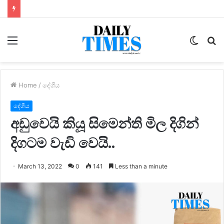
Menu
Switc
S
skin
fo
Home
/
දේශීය
දේශීය
අඩුවෙයි කියූ සිමෙන්ති මිල දිගින්
දිගටම වැඩි වෙයි..
March 13, 2022
0
141
Less than a minute