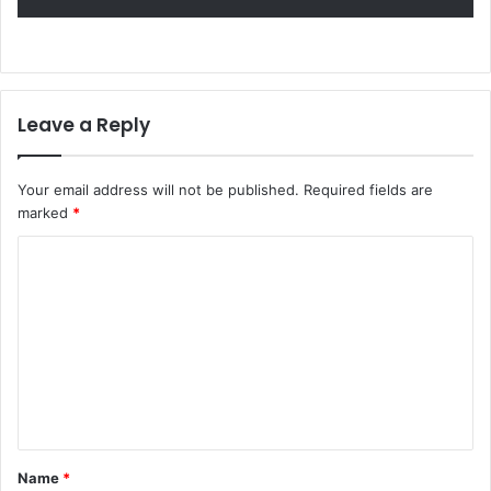
Leave a Reply
Your email address will not be published.
Required fields are
marked
*
C
o
m
m
e
n
t
Name
*
*