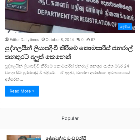
දේශීය
Editor Dailytimes
October 8, 2024
0
97
පුද්ගලයින් ලියාපදිංචි කිරීමේ කොමසාරිස් ජනරාල්
තනතුරට අලුත් කෙනෙක්
පුද්ගලයින් ලියාපදිංචි කිරීමේ කොමසාරිස් ජනරාල් තනතුර සැප්තැම්බර් 24
වනදා සිට පුරප්පාඩු වී තිබුණා. ඒ අනුව, මහජන ආරක්ෂක අමාත්‍යාංශයේ
අතිරේක…
Read More »
Popular
දේශබන්දුට වැඩ වරදියි