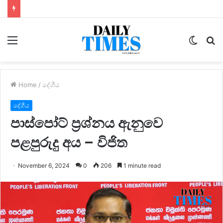
Menu
Switc
S
skin
fo
Home
/
දේශීය
දේශීය
පාස්පෝට් ප්‍රශ්නය ඇනුවෙ
පළපුරුදු අය – විජිත
November 6, 2024
0
206
1 minute read