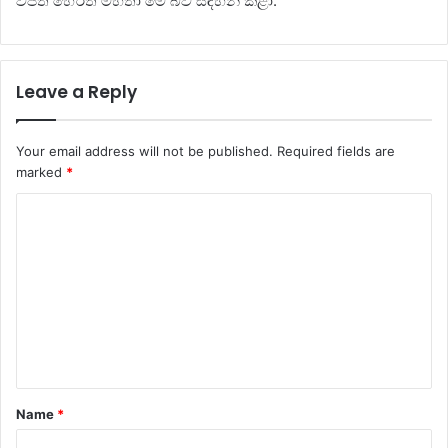
විජිත හේරත් මහතා මේ බව සඳහන් කළා.
Leave a Reply
Your email address will not be published.
Required fields are
marked
*
C
o
m
m
e
n
t
Name
*
*