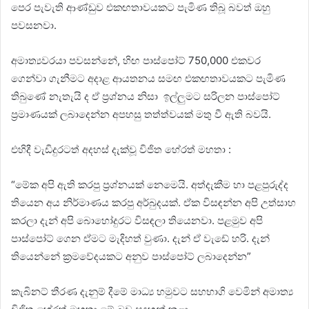
පෙර පැවැති ආණ්ඩුව එකඟතාවයකට පැමිණ තිබූ බවත් ඔහු
පවසනවා.
අමාත්‍යවරයා පවසන්නේ, හිඟ පාස්පෝට් 750,000 එකවර
ගෙන්වා ගැනීමට අදාළ ආයතනය සමඟ එකඟතාවයකට පැමිණ
තිබුණේ නැතැයි ද ඒ ප්‍රශ්නය නිසා ඉල්ලුමට සරිලන පාස්පෝට්
ප්‍රමාණයක් ලබාදෙන්න අපහසු තත්ත්වයක් මතු වී ඇති බවයි.
එහිදී වැඩිදුරටත් අදහස් දැක්වූ විජිත හේරත් මහතා :
“මේක අපි ඇති කරපු ප්‍රශ්නයක් නෙමෙයි. අත්දැකීම හා පළපුරුද්ද
තියෙන අය නිර්මාණය කරපු අර්බුදයක්. ඒක විසඳන්න අපි උත්සාහ
කරලා දැන් අපි බොහෝදුරට විසඳලා තියෙනවා. පළමුව අපි
පාස්පෝට් ගෙන ඒමට මැදිහත් වුණා. දැන් ඒ වැඩේ හරි. දැන්
තියෙන්නේ ක්‍රමවේදයකට අනුව පාස්පෝට් ලබාදෙන්න”
කැබිනට් තීරණ දැනුම් දීමේ මාධ්‍ය හමුවට සහභාගි වෙමින් අමාත්‍ය