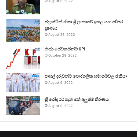
August 6, 2022
ප්ලාස්ටික් නිසා ශ්‍රී ලංකාවේ ඉහළ යන පරිසර
දූෂණය
August 26, 2023
රාජ්‍ය සේවකයින්ට KPI
October 29, 2022
පාසල් දරුවන්ට පෞද්ගලික සමාගම්වල රැකියා
August 9, 2022
ත්‍රී රෝද රථ ගැන ගත් අලුත්ම තීරණය
August 9, 2022