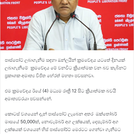
පාස්පෝට් ලබාගැනීම සඳහා ඔන්ලයින් ක්‍රමවේදය යටතේ දිනයක්
ලබාගැනීමේ ක්‍රමවේදය මේ වනවිට ක්‍රියාත්මක වන බව කැබිනට්
ප්‍රකාශක අමාත්‍ය විජිත හේරත් මහතා පවසනවා.
එම ක්‍රමවේදය ඊයේ (4) මධ්‍යම රාත්‍රී 12 සිට ක්‍රියාත්මක බවයි
අමාත්‍යවරයා පවසන්නේ.
කොටස් වශයෙන් දැන් පාස්පෝට් ලැබෙන අතර ඔක්තෝබර්
මාසයේ 50,000ක්, නොවැම්බර් අග ලක්ෂයක්, දෙසැම්බර් අග
ලක්ෂයක් වශයෙන් හිස් පාස්පෝර්ට් මෙරටට ගෙන්වා ගැනීමට