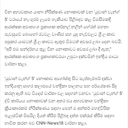
චීන අභ්‍යවකාශ යානා නිරීක්ෂණ නෞකාවක් වන ‘යුවාන් වැන්ග්
5’ වරායේ නැංගුරම් ලෑමේ හැකියාව පිළිබඳව කළ විමසීමකදී
ආරක්ෂක අමාත්‍යංශ ප්‍රකාශක කර්නල් නලින් හේරත් මහතා
පැවසුවේ බොහෝ රටවල වාණිජ සහ යුද නැව්වලට ශ්‍රී ලංකාව
පසුකර යාමටත් ශ්‍රී ලංකාවට ඇතුළු වීමටත් අවසර ලබා දෙන බවයි.
“අපි එම සන්දර්භය තුළ චීන නෞකාවට අවසර ලබා දී ඇත,”
ආරක්ෂක අමාත්‍යංශ ප්‍රකාශකවරයා උපුටා දක්වමින් ඉන්දීය මාධ්‍ය
වාර්තා කළා.
‘යුවාන් වැන්ග් 5’ නෞකාව අගෝස්තු සිට සැප්තැම්බර් දක්වා
ඉන්දියානු සාගර කලාපයේ චන්ද්‍රිකා පාලනය සහ පර්යේෂණ සිදු
කරනු ඇති බව විදෙස් වාර්තා වල සදහන් වනවා. ‘යුවාන් වැන්ග් 5’
ද්වි කාර්යය නෞකාවක් වන අතර එය අභ්‍යවකාශ චන්ද්‍රිකා
ක්‍රියාකාරකම් නිරීක්ෂණය සඳහා මෙන් ම අන්තර් මහද්වීපික
බැලස්ටික් මිසයිල දියත් කිරීම් පිළිබඳ දත්ත එක්රැස් කිරීම් සඳහා
භාවිත කරන බව CNN-News18 වාර්තා කළා.