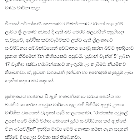
මාධ්‍ය වාර්තා කළා.
චීනයේ පර්යේෂණ නෞකාවට ම්බන්තොට වරායේ නැංගුරම්
ලෑමට ශ්‍රී ලංකාව අවසර දී ඇති බව මෙරට බලධාරීන් පසුගියදා
පැවසුවේ, ආර්ථික කඩාවැටීමකට ලක්ව ඇති ශ්‍රීලංකාවේ
සංවර්ධනය සම්බන්ධයෙන් අවධානය යොමු කරන බවට ඉන්දියාව
ප්‍රකාශ කිරීමෙන් දින කිහිපයකට පසුවයි. ‘යුවාන් වැන්ග් 5’ ලබන
17 වැනිදා දක්වා හම්බන්තොට නැංගුරම් ලා තැබීමට නියමිතව
තිබෙනවා. ඒ, ප්‍රධාන වශයෙන් ඉන්ධන හා අනෙකුත් සැපයුම් ලබා
ගැනීම සඳහා බව සඳහන්.
ප්‍රස්තූතයට භාජනය වී ඇති හම්බන්තොට වරාය පෙරදිග හා
බටහිර යා කරන නාවුක මාර්ගය තුළ එහි පිහිටීම අනුව උපාය
මාර්ගික වශයෙන් වැදගත් යැයි සැලකෙනවා. “රාජපක්ෂ පවුලේ
උපන් ගමේ පිහිටි වරාය බොහෝ දුරට සංවර්ධනය කර ඇත්තේ
චීන ණයවලින්” ඉන්දීය මාධ්‍ය මෙම නෞකා ගමන ගැන සදහන්
කීරීමේ දී එලෙස වාර්තා කර තිබෙනවා.