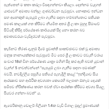
පැත්තෙන් ම කතා කරලා විසඳගන්නවා කියලා. දෙන්නම වැදගත්
යාළුවෝ” අමාත්‍ය බන්දුල ගුණවර්ධන පැවසුවා. නෞකාව ඉන්ධන
සහ අනෙකුත් සැපයුම් ලබා ගැනීම සඳහා හම්බන්තොට සතියක
පමණ කාලයක් ගත කිරීමට නියමිත අතර ශ්‍රී ලංකා මුහුදු සීමාවේ
සිටියදී කිසිදු පර්යේෂණ කාර්යයක් සිදු නො කරන බව
අමාත්‍යවරයා වැඩිදුරටත් පැවසුවා.
කැබිනට් තීරණ දැනුම් දීමේ ප්‍රවෘත්ති සාකච්ඡාවට එක් වූ අමාත්‍ය
මනූෂ නානායක්කාර පැවසුවේ මීට පෙර ශ්‍රී ලංකාවට එවැනි වරාය
සංචාර 18ක් චීන පර්යේෂණ යාත්‍රා මගින් සිදු කර ඇති බවත් යුවාන්
වැන්ග් 5 නවත්වන්නේ “සැපයුම් ලබා ගැනීම සඳහා පමණක්”
බවයි. නවදිල්ලිය පසුගිය සතියේ පැහැදිලි කළේ “ඉන්දියාව සිය
ආරක්‍ෂාව සහ ආර්ථික අවශ්‍යතා කෙරෙහි බලපාන ඕනෑම දෙයක්
සමීපව නිරීක්ෂණය කරන බවත් ඒවා ආරක්ෂා කිරීමට අවශ්‍ය සියලු
පියවර ගන්නා බවත්” ය.
ඇමෙරිකානු ඩොලර් බිලියන 1.4ක වැඩි විශාල මුදල් ප්‍රමාණයක්