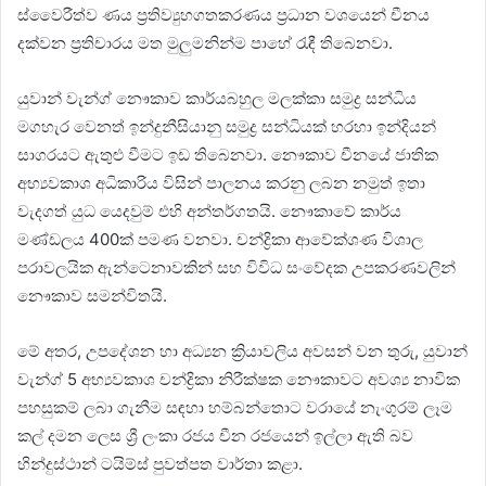
ස්වෛරීත්ව ණය ප්‍රතිව්‍යුහගතකරණය ප්‍රධාන වශයෙන් චීනය
දක්වන ප්‍රතිචාරය මත මුලුමනින්ම පාහේ රැඳී තිබෙනවා.
යුවාන් වැන්ග් නෞකාව කාර්යබහුල මලක්කා සමුද්‍ර සන්ධිය
මගහැර වෙනත් ඉන්දුනීසියානු සමුද්‍ර සන්ධියක් හරහා ඉන්දියන්
සාගරයට ඇතුළු වීමට ඉඩ තිබෙනවා. නෞකාව චීනයේ ජාතික
අභ්‍යවකාශ අධිකාරිය විසින් පාලනය කරනු ලබන නමුත් ඉතා
වැදගත් යුධ යෙදවුම් එහි අන්තර්ගතයි. නෞකාවේ කාර්ය
මණ්ඩලය 400ක් පමණ වනවා. චන්ද්‍රිකා ආවේක්ශණ විශාල
පරාවලයික ඇන්ටෙනාවකින් සහ විවිධ සංවේදක උපකරණවලින්
නෞකාව සමන්විතයි.
මේ අතර, උපදේශන හා අධ්‍යන ක්‍රියාවලිය අවසන් වන තුරු, යුවාන්
වැන්ග් 5 අභ්‍යවකාශ චන්ද්‍රිකා නිරීක්ෂක නෞකාවට අවශ්‍ය නාවික
පහසුකම් ලබා ගැනීම සඳහා හම්බන්තොට වරායේ නැංගුරම් ලෑම
කල් දමන ලෙස ශ්‍රී ලංකා රජය චීන රජයෙන් ඉල්ලා ඇති බව
හින්දුස්ථාන් ටයිම්ස් පුවත්පත වාර්තා කළා.