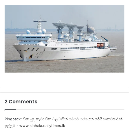
2 Comments
Pingback:
චීන යුද නැව: චීන බලධාරීන් මෙරට රජයෙන් හදිසි සාකච්ඡාවක්
ඉල්ලයි - www.sinhala.dailytimes.lk