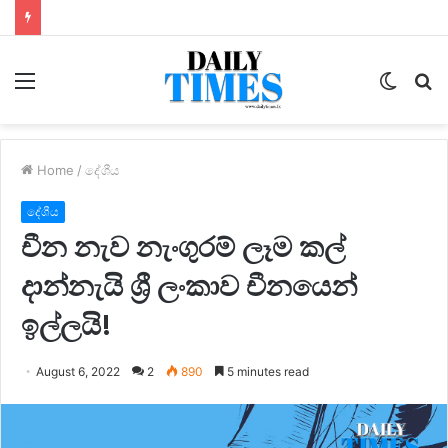
Menu
Switc
S
skin
fo
Home
/
දේශීය
දේශීය
චීන නැව නැංගුරම් ලෑම කල්
දාන්නැයි ශ්‍රී ලංකාව චීනයෙන්
ඉල්ලයි!
August 6, 2022
2
890
5 minutes read