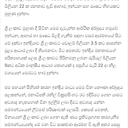
මිලියන 22 ක ජනතාව දැඩි ආහාර, ඉන්ධන සහ ඖෂධ හිඟයකට
මුහුණ දුන්නා.
ශ්‍රී ලංකාව මුහුණ දී සිටින මෙම දැවැන්ත ආර්ථික අර්බුදය හමුවේ
ඉන්ධන, ආහාර හා ඖෂධ මිලදී ගැනීම් සඳහා වසර ආරම්භයේ සිට
මේ දක්වා ඉන්දියාව ශ්‍රී ලංකාවට ඩොලර් බිලියන 3.5 කට ආසන්න
මූල්‍ය ආධාර ලබා දී තිබෙනවා. මීට අමතරව ඉන්දීය ජනතාවගේ
පරිත්‍යාගයක් ලෙස ශ්‍රී ලංකාවට පිරිනමනු ලබන රුපියල් බිලියන
5කට අධික මානුෂීය ආධාර තොගයක් ද පසුගිය මැයි 22 දා නිල
වශයෙන් මෙරටට භාර දුන්නා.
එම සහයන් සිහිපත් කරන ඉන්දීය මාධ්‍ය මෙම චීන නෞකා අර්බුදය
සලකන්නේ, ජනාධිපති රනිල් වික්‍රමසිංහට රට ඉදිරියට ගෙන යාමට
අවශ්‍යද නැතහොත් චීන ඉල්ලීම් ලබා දීමට අවශ්‍යද යන්න
සම්බන්ධයෙන් ලිට්මස් පරීක්‍ෂාවක් ලෙසයි. කෙසේ වෙතත්,
චීනයෙන් ශ්‍රී ලංකාව ලබා ගෙන ඇති ණය ප්‍රතිව්‍යුහගත කරගැනීම
සම්බන්ධයෙන්ද මේ වන විට සාකච්ඡා ආරම්භ වී ඇති අතර සෙසු