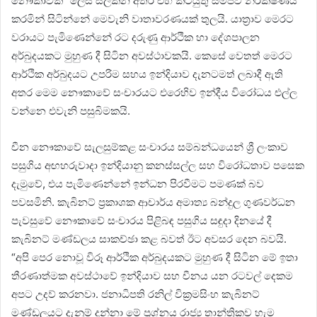
නෞකාවක්” ලෙස සලකන අතර එහි කටයුතු සමීපව නිරීක්ෂණය
කරමින් සිටින්නේ මෙවැනි වාතාවරණයක් තුලයි. යාත්‍රාව මෙරට
වරායට පැමිණෙන්නේ රට දරුණු ආර්ථික හා දේශපාලන
අර්බුදයකට මුහුණ දී සිටින අවස්ථාවකයි. කෙසේ වෙතත් මෙරට
ආර්ථික අර්බුදයට උපරිම සහය ඉන්දියාව දැනටමත් ලබාදී ඇති
අතර මෙම නෞකාවේ සංචාරයට එරෙහිව ඉන්දීය විරෝධය එල්ල
වන්නෙ එවැනි පසුබිමකයි.
චීන නෞකාවේ සැලසුම්කළ සංචාරය සම්බන්ධයෙන් ශ්‍රී ලංකාව
පසුගිය අඟහරුවාදා ඉන්දියානු කනස්සල්ල සහ විරෝධතාව පසෙක
දැමුවේ, එය පැමිණෙන්නේ ඉන්ධන පිරවීමට පමණක් බව
පවසමිනි. කැබිනට් ප්‍රකාශක ආචාර්ය අමාත්‍ය බන්දුල ගුණවර්ධන
පැවසුවේ නෞකාවේ සංචාරය පිළිබඳ පසුගිය සඳුදා දිනයේ දී
කැබිනට් මණ්ඩලය සාකච්ඡා කළ බවත් ඊට අවසර දෙන බවයි.
“අපි පෙර නොවූ විරූ ආර්ථික අර්බුදයකට මුහුණ දී සිටින මේ ඉතා
තීරණාත්මක අවස්ථාවේ ඉන්දියාව සහ චීනය යන රටවල් දෙකම
අපට උදව් කරනවා. ජනාධිපති රනිල් වික්‍රමසිංහ කැබිනට්
මණ්ඩලයට දැනුම් දුන්නා මේ ප්‍රශ්නය රාජ්‍ය තාන්ත්‍රිකව හැම