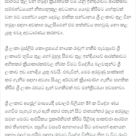
සාගරය තුල චීන හමුදා ක්‍රියාත්මක වීම යනු ඉන්දියාවට ආරක්ෂාව
සම්බන්ධයෙන් නීත්‍යානුකූල අවධානය යොමු කිරීමට හේතුවක්
වන බව පෙන්වා දෙන දෙමළ ජාතික සන්ධානය ශ්‍රී ලංකාව තුල චීන
හමුදා සඳහා අවකාශ සැලසීමෙන් එම තත්ත්වය තහවුරු නො කළ
යුතු බවද අවධාරණය කරනවා.
ශ්‍රී ලංකා මුස්ලිම් කොංග්‍රසයේ නායක රාවුෆ් හකීම් පැවසුවේ ශ්‍රී
ලංකාවේ භූමිය තුළ හෝ මුහුදු සීමාව තුළ ඉන්දියාවේ ආරක්ෂාවට
අහිතකර ක්‍රියාකාරකම්වල නිරත වීමට විදේශීය බලවතුන්ට ශ්‍රී
ලංකාව ඉඩ නොදිය යුතු බවයි. එබැවින්, මෙම අරමුණු සාක්ෂාත්
කර ගැනීම සඳහා අවශ්‍ය සියලු අර්ථවත් ක්‍රියාමාර්ග ගැනීම සහතික
කිරීම ශ්‍රී ලංකා රජයට දැන් වගකීමක් බව මන්ත්‍රීවරයා පවසනවා.
ශ්‍රී ලංකාව අප්‍රේල් මාසයේදී ඩොලර් බිලියන 51 ක විදේශ ණය
ගෙවීම පැහැර හැර ඇති අතර එතැන් සිට ජාත්‍යන්තර මූල්‍ය අරමුදල
සමඟ මෙරට ආර්ථිකය ප්‍රකෘර්තිමත් කිරීම පිළිබඳ සාකච්ඡා ආරම්භ
කර තිබෙනවා. පසුගිය වසරේ අගභාගයේ සිට බොහෝ ආනයන
සඳහා මුදල් සැපයීම සඳහා රජයට විදේශ විනිමය හිඟ වූ විට රටේ