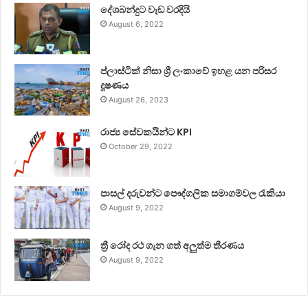
දේශබන්දුට වැඩ වරදියි
August 6, 2022
ප්ලාස්ටික් නිසා ශ්‍රී ලංකාවේ ඉහළ යන පරිසර
දූෂණය
August 26, 2023
රාජ්‍ය සේවකයින්ට KPI
October 29, 2022
පාසල් දරුවන්ට පෞද්ගලික සමාගම්වල රැකියා
August 9, 2022
ත්‍රී රෝද රථ ගැන ගත් අලුත්ම තීරණය
August 9, 2022