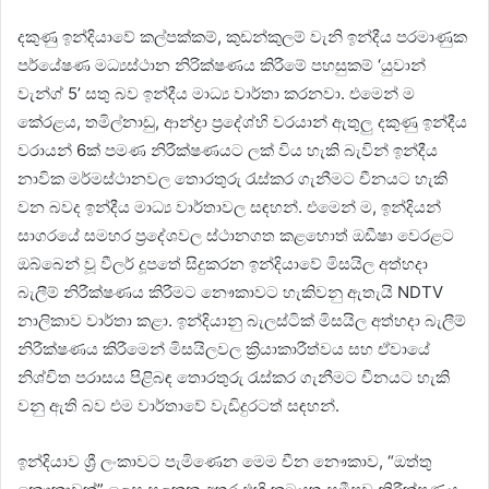
දකුණු ඉන්දියාවේ කල්පක්කම්, කුඩන්කුලම් වැනි ඉන්දීය පරමාණුක
පර්යේෂණ මධ්‍යස්ථාන නිරික්ෂණය කිරීමේ පහසුකම් ‘යුවාන්
වැන්ග් 5’ සතු බව ඉන්දීය මාධ්‍ය වාර්තා කරනවා. එමෙන් ම
කේරළය, තමිල්නාඩු, ආන්ද්‍රා ප්‍රදේශ්හි වරයාන් ඇතුලු දකුණු ඉන්දීය
වරායන් 6ක් පමණ නිරීක්ෂණයට ලක් විය හැකි බැවින් ඉන්දීය
නාවික මර්මස්ථානවල තොරතුරු රැස්කර ගැනීමට චීනයට හැකි
වන බවද ඉන්දීය මාධ්‍ය වාර්තාවල සඳහන්. එමෙන් ම, ඉන්දියන්
සාගරයේ සමහර ප්‍රදේශවල ස්ථානගත කළහොත් ඔඩීෂා වෙරළට
ඔබ්බෙන් වූ වීලර් දූපතේ සිදුකරන ඉන්දියාවේ මිසයිල අත්හදා
බැලීම් නිරීක්ෂණය කිරීමට නෞකාවට හැකිවනු ඇතැයි NDTV
නාලිකාව වාර්තා කළා. ඉන්දියානු බැලස්ටික් මිසයිල අත්හදා බැලීම්
නිරීක්ෂණය කිරීමෙන් මිසයිලවල ක්‍රියාකාරීත්වය සහ ඒවායේ
නිශ්චිත පරාසය පිළිබඳ තොරතුරු රැස්කර ගැනීමට චීනයට හැකි
වනු ඇති බව එම වාර්තාවේ වැඩිදුරටත් සඳහන්.
ඉන්දියාව ශ්‍රී ලංකාවට පැමිණෙන මෙම චීන නෞකාව, “ඔත්තු