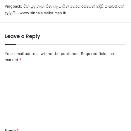
Pingback:
චීන යුද නැව: චීන බලධාරීන් මෙරට රජයෙන් හදිසි සාකච්ඡාවක්
ඉල්ලයි - www.sinhala.dailytimes.lk
Leave a Reply
Your email address will not be published.
Required fields are
marked
*
C
o
m
m
e
n
t
Name
*