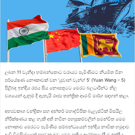
ලබන 11 වැනිදා හම්බන්තොට වරායට පැමිණීමට නියමිත චීන
පර්යේෂණ නෞකාවක් වන ‘යුවාන් වැන්ග් 5’ (Yuan Wang – 5)
පිළිබඳ ඉන්දීය රජය සිය නොසතුටට මෙරට බලධාරීන්ට නිල
වශයෙන් දැනුම් දී ඇතැයි රාජ්‍ය තන්ත්‍රික ආරංචි මාර්ග සඳහන් කළා.
අභ්‍යවකාශ චන්ද්‍රිකා සහ අන්තර් මහාද්විපික බැලැස්ටික් මිසයිල
නිරීක්ෂණය කළ හැකි අති නවීන පහසුකම්වලින් සමන්විත මෙම
නෞකාව මෙරටට පැමිණීම සම්බන්ධයෙන් ඉන්දීය නාවික හමුදාව
දැඩි විමසිල්ලෙන් පසුවන බව මෙම සතිය ආරම්භයේදී ම ඉන්දීය