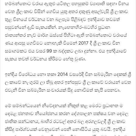
හම්බන්තොට වරාය ඇතුළු යටිතල පහසුකම් ව්‍යාපෘති සඳහා චීනය
වෙත ශ්‍රීලංකාව විසින් ගෙවිය යුතු අතර දකුණු අසල්වැසි ශ්‍රී ලංකාව
තුළ චීනයේ වර්ධනය වන බලපෑම පිළිබඳව ඉන්දියාව තවමත්
පසුවන්නේ දැඩි සැකයකින්. නැඟෙනහිර-බටහිර ප්‍රධාන
ජාත්‍යන්තර නැව් මාර්ග ඔස්සේ පිහිටා ඇති හම්බන්තොට වරායේ
ණය ආපසු ගෙවීමට නොහැකි වීමෙන් 2017 දී ශ්‍රී ලංකාව චීන
සමාගමකට එය වසර 99 ක බද්දකට ලබා දුන්නා. එය ඉන්දියාවේ
සැකය තවත් වර්ධනය කිරීමට හේතු වුණා.
ඉන්දීය විරෝධය නො තකා 2014 වසරේදී චීන සබ්මැරීන දෙකක් ශ්‍රී
ලංකාවේ නැංගුරම් ලා තිබූ අතර ඉන්පසුව ශ්‍රී ලංකාවේ වරායන් වෙත
එවැනි චීන සබ්මැරීන සංචාරයක් සිදු නොවීමත් කැපී පෙනවා.
මේ සම්බන්ධයෙන් නිවේදනයක් නිකුත් කළ මෙරට ප්‍රධානත ම
දෙමළ ජනතාව නියෝජනය කරන දේශපාලන පක්ෂය වන දෙමල
ජාතික සන්ධානය, බාහිර රටවල් අතර බල අරගලවලදී ශ්‍රී ලංකාව
කිසිදු පාර්ශ්වයක් වෙනුවෙන් පෙනී නොසිටිය යුතු බවයි. ඉන්දීය