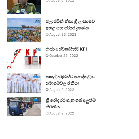
August 6, 2022
ප්ලාස්ටික් නිසා ශ්‍රී ලංකාවේ
ඉහළ යන පරිසර දූෂණය
August 26, 2023
රාජ්‍ය සේවකයින්ට KPI
October 29, 2022
පාසල් දරුවන්ට පෞද්ගලික
සමාගම්වල රැකියා
August 9, 2022
ත්‍රී රෝද රථ ගැන ගත් අලුත්ම
තීරණය
August 9, 2022