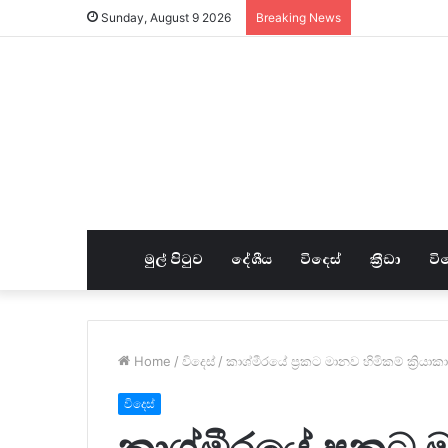
Sunday, August 9 2026
Breaking News
මුල් පිටුව
දේශීය
විදෙස්
ක්‍රීඩා
වි
Home
/
විදෙස්
/
කාශ්මීරයේ ප්‍රකට මානව හිමිකම් ක්‍රියා
විදෙස්