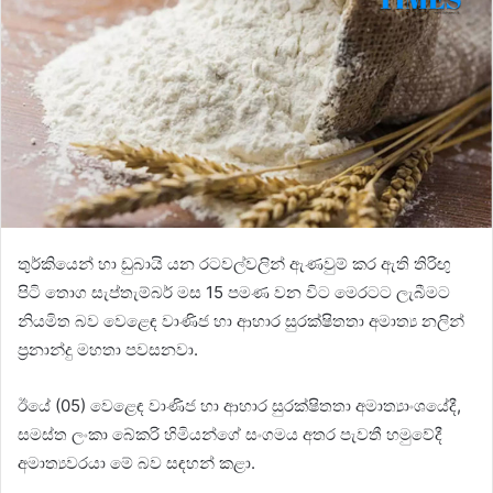
තුර්කියෙන් හා ඩුබායි යන රටවල්වලින් ඇණවුම් කර ඇති තිරිඟු
පිටි තොග සැප්තැම්බර් මස 15 පමණ වන විට මෙරටට ලැබීමට
නියමිත බව වෙළෙඳ වාණිජ හා ආහාර සුරක්ෂිතතා අමාත්‍ය නලින්
ප්‍රනාන්දු මහතා පවසනවා.
ඊයේ (05) වෙළෙඳ වාණිජ හා ආහාර සුරක්ෂිතතා අමාත්‍යාංශයේදී,
සමස්ත ලංකා බේකරි හිමියන්ගේ සංගමය අතර පැවතී හමුවේදී
අමාත්‍යවරයා මේ බව සඳහන් කළා.