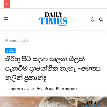
Menu
Switc
S
skin
fo
Home
/
දේශීය
දේශීය
තිරිඟු පිටි සඳහා පාලන මිලක්
පැනවීම ප්‍රායෝගික නැහැ -අමාත්‍ය
නලින් ප්‍රනාන්දු
September 6, 2022
0
158
1 minute read