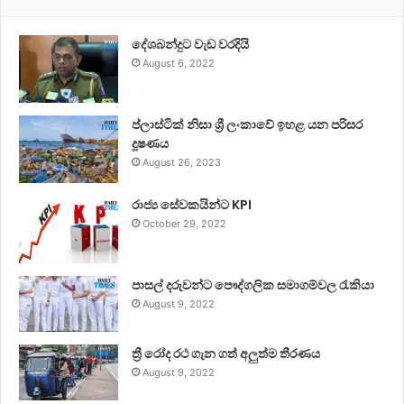
දේශබන්දුට වැඩ වරදියි
August 6, 2022
ප්ලාස්ටික් නිසා ශ්‍රී ලංකාවේ ඉහළ යන පරිසර
දූෂණය
August 26, 2023
රාජ්‍ය සේවකයින්ට KPI
October 29, 2022
පාසල් දරුවන්ට පෞද්ගලික සමාගම්වල රැකියා
August 9, 2022
ත්‍රී රෝද රථ ගැන ගත් අලුත්ම තීරණය
August 9, 2022