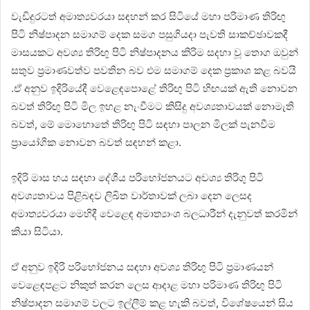
වැඩිදුරටත් අමාත්‍යවරයා සඳහන් කර සිටියේ මහා පරිමාණ තිරිඟු
පිටි නිෂ්පාදන සමාගම් දෙක සමග පසුගියදා පැවති සාකච්ඡාවකදී
මාසයකට අවශ්‍ය තිරිඟු පිටි නිෂ්පාදනය කිරිම සදහා වූ තොග ඔවුන්
සතුව ප්‍රමාණවත්ව පවතින බව එම සමාගම් දෙක ප්‍රකාශ කළ බවයි
.ඒ අනුව ඉදිරියේදී වෙළෙඳපොළේ තිරිඟු පිටි හිඟයක් ඇති නොවන
බවත් තිරිඟු පිටි මිල ඉහළ නැංවීමට කිසිදු අවශ්‍යතාවයක් නොමැති
බවත්, මේ මොහොතේ තිරිඟු පිටි සඳහා පාලන මිලක් පැනවීම
ප්‍රායෝගික නොවන බවත් සඳහන් කළා.
ඉදිරි මාස හය සඳහා දේශීය පරිභෝජනයට අවශ්‍ය තිරිගු පිටි
අවශ්‍යතාවය පිළිබඳව ලිඛිත වාර්තාවක් ලබා දෙන ලෙසද
අමාත්‍යවරයා මෙහිදී වෙළෙඳ අමාත්‍යාංශ බලධාරීන් දැනුවත් කරමින්
කියා සිටියා.
ඒ අනුව ඉදිරි පරිභෝජනය සඳහා අවශ්‍ය තිරිඟු පිටි ප්‍රමාණයන්
වෙළෙඳපළට නිකුත් කරන ලෙස ආදාළ මහා පරිමාණ තිරිඟු පිටි
නිෂ්පාදන සමාගම් වලට ඉල්ලීම් කළ හැකි බවත්, විශේෂයෙන් සිය