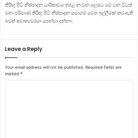
තිරිඟු පිටි නිෂ්පාදන ධාරිතාවය ඉහළ නංවන ලෙසට මේ වන විටත්
මහා පරිමාණ තිරිඟු පිටි නිෂ්පාදන සමාගම් වෙත ඉල්ලීමක් කර ඇති
බවත් අමාත්‍යවරයා පෙන්වා දුන්නා.
Leave a Reply
Your email address will not be published.
Required fields are
marked
*
C
o
m
m
e
n