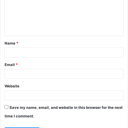
m
m
e
n
t
Name
*
*
Email
*
Website
Save my name, email, and website in this browser for the next
time I comment.