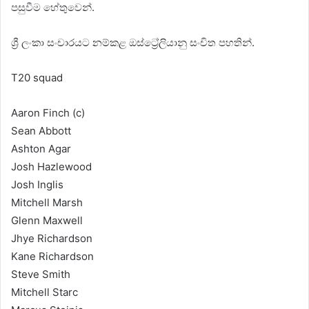
පසුවීම හේතුවෙන්.
ශ්‍රී ලංකා සංචාරයට නම්කළ ඔස්ට්‍රේලියානු සංචිත පහතින්.
T20 squad
Aaron Finch (c)
Sean Abbott
Ashton Agar
Josh Hazlewood
Josh Inglis
Mitchell Marsh
Glenn Maxwell
Jhye Richardson
Kane Richardson
Steve Smith
Mitchell Starc