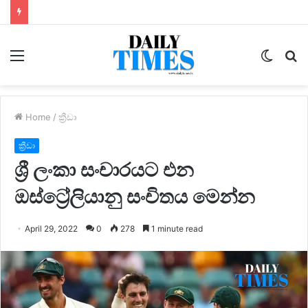
Menu
Switc
S
skin
fo
Home
/
ක්‍රීඩා
ක්‍රීඩා
ශ්‍රී ලංකා සංචාරයට එන
ඔස්ට්‍රේලියානු සංචිතය මෙන්න
April 29, 2022
0
278
1 minute read