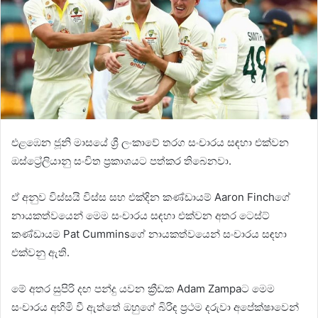
එළඹෙන ජූනි මාසයේ ශ්‍රී ලංකාවේ තරග සංචාරය සඳහා එක්වන
ඔස්ට්‍රේලියානු සංචිත ප්‍රකාශයට පත්කර තිබෙනවා.
ඒ අනුව විස්සයි විස්ස සහ එක්දින කණ්ඩායම් Aaron Finchගේ
නායකත්වයෙන් මෙම සංචාරය සඳහා එක්වන අතර ටෙස්ට්
කණ්ඩායම Pat Cumminsගේ නායකත්වයෙන් සංචාරය සඳහා
එක්වනු ඇති.
මේ අතර සුපිරි දඟ පන්දු යවන ක්‍රීඩක Adam Zampaට මෙම
සංචාරය අහිමි වී ඇත්තේ ඔහුගේ බිරිඳ ප්‍රථම දරුවා අපේක්ෂාවෙන්