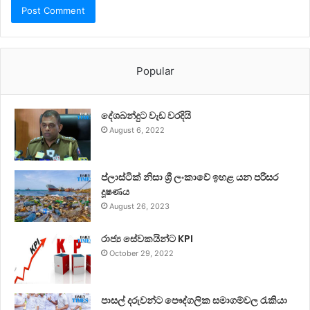
Popular
දේශබන්දුට වැඩ වරදියි
August 6, 2022
ප්ලාස්ටික් නිසා ශ්‍රී ලංකාවේ ඉහළ යන පරිසර
දූෂණය
August 26, 2023
රාජ්‍ය සේවකයින්ට KPI
October 29, 2022
පාසල් දරුවන්ට පෞද්ගලික සමාගම්වල රැකියා