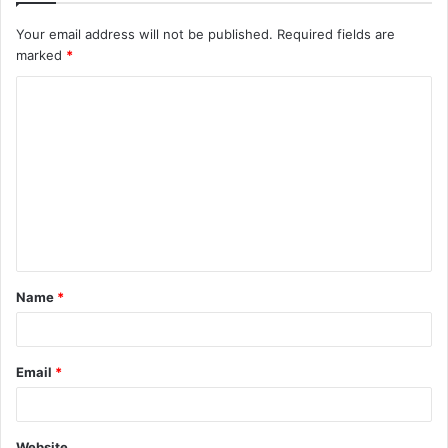
Your email address will not be published.
Required fields are
marked
*
C
o
m
m
e
n
t
Name
*
*
Email
*
Website