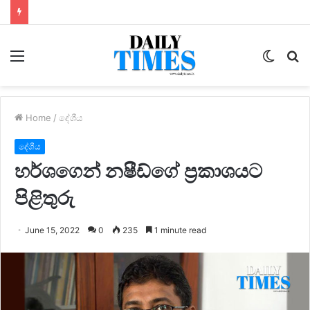
Menu
Switc
S
skin
fo
Home
/
දේශීය
දේශීය
හර්ශගෙන් නෂීඩ්ගේ ප්‍රකාශයට
පිළිතුරු
June 15, 2022
0
235
1 minute read