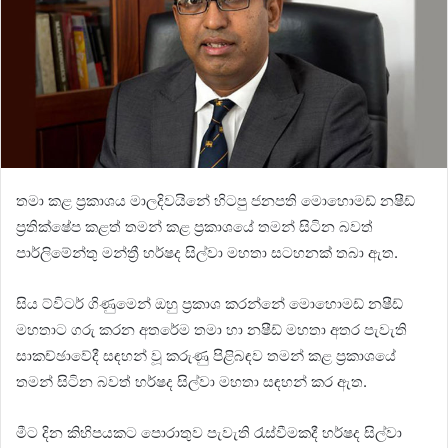
තමා කළ ප්‍රකාශය මාලදිවයිනේ හිටපු ජනපති මොහොමඩ් නෂීඩ්
ප්‍රතික්ෂේප කළත් තමන් කළ ප්‍රකාශයේ තමන් සිටින බවත්
පාර්ලිමේන්තු මන්ත්‍රී හර්ෂද සිල්වා මහතා සටහනක් තබා ඇත.
සිය ට්විටර් ගිණුමෙන් ඔහු ප්‍රකාශ කරන්නේ මොහොමඩ් නෂීඩ්
මහතාට ගරු කරන අතරේම තමා හා නෂීඩ් මහතා අතර පැවැති
සාකච්ඡාවේදී සඳහන් වූ කරුණු පිළිබඳව තමන් කළ ප්‍රකාශයේ
තමන් සිටින බවත් හර්ෂද සිල්වා මහතා සඳහන් කර ඇත.
මීට දින කිහිපයකට පොරාතුව පැවැති රැස්වීමකදී හර්ෂද සිල්වා