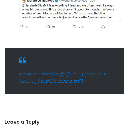
වෛද්‍ය ෂාෆි තමන්ට ලැබුණු හිඟ වැටුප අත්‍යවශ්‍ය
ඖෂධ මිලදී ගැනීමට පරිත්‍යාග කරයි
Leave a Reply