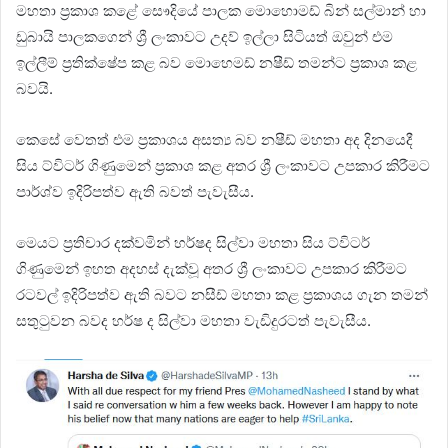
මහතා ප්‍රකාශ කළේ සෞදියේ පාලක මොහොමඩ් බින් සල්මාන් හා
ඩුබායි පාලකගෙන් ශ්‍රී ලංකාවට උදව් ඉල්ලා සිටියත් ඔවුන් එම
ඉල්ලීම් ප්‍රතික්ෂේප කළ බව මොහෙමඩ් නෂීඩ් තමන්ට ප්‍රකාශ කළ
බවයි.
කෙසේ වෙතත් එම ප්‍රකාශය අසත්‍ය බව නෂීඩ් මහතා අද දිනයෙදී
සිය ට්විටර් ගිණුමෙන් ප්‍රකාශ කළ අතර ශ්‍රී ලංකාවට උපකාර කිරීමට
පාර්ශ්ව ඉදිරිපත්ව ඇති බවත් පැවැසීය.
මෙයට ප්‍රතිචාර දක්වමින් හර්ෂද සිල්වා මහතා සිය ට්විටර්
ගිණුමෙන් ඉහත අදහස් දැක්වූ අතර ශ්‍රී ලංකාවට උපකාර කිරීමට
රටවල් ඉදිරිපත්ව ඇති බවට නසීඩ් මහතා කළ ප්‍රකාශය ගැන තමන්
සතුටුවන බවද හර්ෂ ද සිල්වා මහතා වැඩිදුරටත් පැවැසීය.