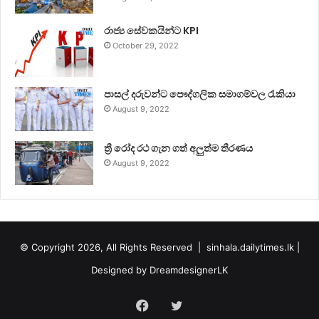
රාජ්‍ය සේවකයින්ට KPI
October 29, 2022
පාසල් දරුවන්ට පෞද්ගලික සමාගම්වල රැකියා
August 9, 2022
ත්‍රී රෝද රථ ගැන ගත් අලුත්ම තීරණය
August 9, 2022
© Copyright 2026, All Rights Reserved |
sinhala.dailytimes.lk
|
Designed by
DreamdesignerLK
Facebook
Twitter