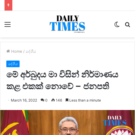
Menu
Switc
S
skin
fo
Home
/
දේශීය
දේශීය
මේ අර්බුදය මා විසින් නිර්මාණය
කළ එකක් නොවේ – ජනපති
March 16, 2022
0
146
Less than a minute