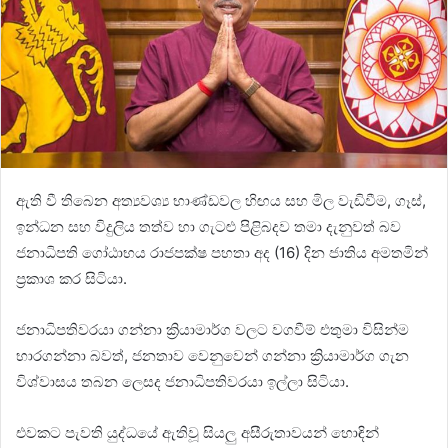
ඇති වී තිබෙන අත්‍යවශ්‍ය භාණ්ඩවල හිඟය සහ මිල වැඩිවීම, ගෑස්,
ඉන්ධන සහ විදුලිය තත්ව හා ගැටළු පිළිබදව තමා දැනුවත් බව
ජනාධිපති ගෝඨාභය රාජපක්ෂ පහතා අද (16) දින ජාතිය අමතමින්
ප්‍රකාශ කර සිටියා.
ජනාධිපතිවරයා ගන්නා ක්‍රියාමාර්ග වලට වගවීම් එතුමා විසින්ම
භාරගන්නා බවත්, ජනතාව වෙනුවෙන් ගන්නා ක්‍රියාමාර්ග ගැන
විශ්වාසය තබන ලෙසද ජනාධිපතිවරයා ඉල්ලා සිටියා.
එවකට පැවති යුද්ධයේ ඇතිවූ සියලු අසීරුතාවයන් හොඳින්