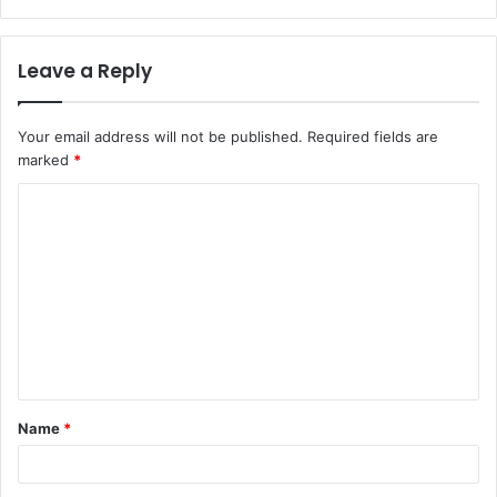
Leave a Reply
Your email address will not be published.
Required fields are
marked
*
C
o
m
m
e
n
t
Name
*
*