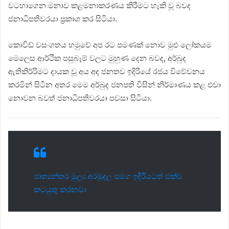
වටහාගෙන මනාව කළමනාකරණය කිරීමට හැකි වූ බවද
ජනාධිපතිවරයා ප්‍රකාශ කර සිටියා.
කොවිඩ් වසංගතය හමුවේ අප රට පමණක් නොව මුළු ලෝකයම
මෙලෙස ආර්ථික පසුබෑම් වලට මුහුණ දෙන බවද, අර්බුද
ඇතිකිර්‍රිමට දායක වූ අය අද ජනතව ඉදිරියේ රජය විවේචනය
කරමින් සිටින අතර මෙම අර්බුද ජනපති විසින් නිර්මාණය කළ එවා
නොවන බවත් ජනාධිපතිවරයා පවසා සිටියා.
ජාත්‍යන්තර මුල්‍ය අරමුදල සමග ඉදිරියටත් එක්ව
කටයුතු කරනවා