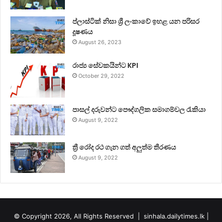
ප්ලාස්ටික් නිසා ශ්‍රී ලංකාවේ ඉහළ යන පරිසර
දූෂණය
August 26, 2023
රාජ්‍ය සේවකයින්ට KPI
October 29, 2022
පාසල් දරුවන්ට පෞද්ගලික සමාගම්වල රැකියා
August 9, 2022
ත්‍රී රෝද රථ ගැන ගත් අලුත්ම තීරණය
August 9, 2022
© Copyright 2026, All Rights Reserved |
sinhala.dailytimes.lk
|