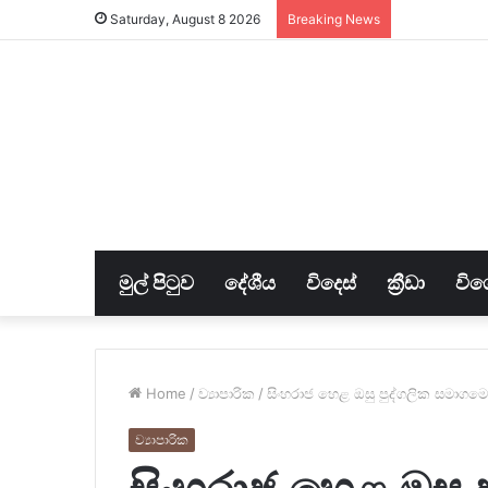
Saturday, August 8 2026
Breaking News
මුල් පිටුව
දේශීය
විදෙස්
ක්‍රීඩා
විශ
Home
/
ව්‍යාපාරික
/
සිංහරාජ හෙළ ඔසු පුද්ගලික සමාගම
ව්‍යාපාරික