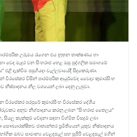
ෂී පාරම්පරික උරුමය රැගෙන එය නූතන තාක්ෂණය හා
ා වෙද මැදුර වන සිංහරාජ හෙළ ඔසු පුද්ගලික සමාගමේ
ළි දැක්වීම පසුගියදා වැල්ලවායේදී සිදුකෙරුණා.
න් වීරසේකර විසින් පාරම්පරික ආයුර්වේද වෛද්‍ය කුමාරසිංහ
 නිෂ්පාදනය නිල වශයෙන් ලබා දෙනු ලැබුවා.
 වන වීරසේකර පරපුරේ කුමාරසිංහ වීරසේකර දේශීය
්ටෝරුවකට අනුව නිශ්පාදනය කරනු ලබන ”සිංහරාජ තෛලය”
 සියලු කැක්කුම් වේදනා සඳහා විශ්මිත විසදුම් ලබා
්‍යාරක්ෂිතව ජාත්‍යන්තර ප්‍රමිතියෙන් යුතුව නිෂ්පාදනය
භෝගික ඔබට සාමාන්‍ය වෙළදසැල් සහ සුපිරි වෙළදසැල් මගින්