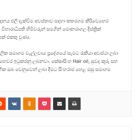
ාදනය එලි දැක්විම අවස්තාව සදහා කතරගම කිරිවෙහෙර
ිහාරාධිපති හිමිවරුන් සමගින් මොනරාගල දිස්ත්‍රික්
සක් එකතු වුණා.
ලික සමාගම වැල්ලවාය ප්‍රදේශයේ සැමට රැකියා අවස්ථා ලබා
හෙවර ඉටුකරනු ලබනවා. කේෂාසිංහ Hair oil, සුවද කූරු සහ
ිභෝගික ඔබ වෙනුවෙන් ලබා දීමට සිංහරාජ හෙළ ඔසු සමාගම
erest
Reddit
VKontakte
Odnoklassniki
Pocket
Share via Email
Print