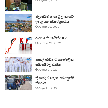
August 6, 2022
ප්ලාස්ටික් නිසා ශ්‍රී ලංකාවේ
ඉහළ යන පරිසර දූෂණය
August 26, 2023
රාජ්‍ය සේවකයින්ට KPI
October 29, 2022
පාසල් දරුවන්ට පෞද්ගලික
සමාගම්වල රැකියා
August 9, 2022
ත්‍රී රෝද රථ ගැන ගත් අලුත්ම
තීරණය
August 9, 2022