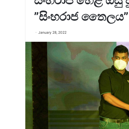
සිංහරාජ හෙළ ඔසු 
”සිංහරාජ තෛලය”
January 28, 2022