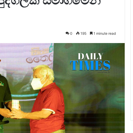
පුද්ගලික සමාගමෙන්
0
195
1 minute read