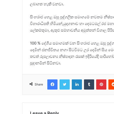
ලබාගත හැකි වනවා.
සිංහරාජ හෙළ ඔසු පුද්ගලික සමාගමේ නවතම නිෂ්ප
විහාරාධිපති හිමියන්,යුදගනාව හා දෙමටමල් රජ මහා ව
ලේකම්තුමා, ඇතුළු සම්භාවනිය අමුත්තන් විශාල පිරි
100 % දේශීය සමාගමක් වන සිංහරාජ හෙළ ඔසු පුද්ග
දෙමින් ජනජීවිතය නගා සිටවීමට උර දෙමින් සිය මෙ
තවත් රූපලාවන්‍ය නිෂ්පාදන රැසක් ඉදිරියේදී පාර
සූදානමින් සිටිනවා.
Facebook
Twitter
LinkedIn
Tumblr
Pint
Share
Leave a Reply