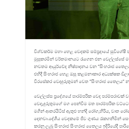
විශ්වකර්ම මහා හෙළ වෙදකම් සම්ප්‍රදායේ සුවිශේ
මුසුකරමින් වර්තමානයට රැගෙන එන වෙල්ලස්සේ මහ
නවතම ආයුර්වේද නිෂ්පාදනය වන ”සිංහරාජ තෛලය” එ
එහිදී සිංහරාජ හෙළ ඔසු කළමනාකාර අධ්‍යක්ෂක ඩිලා
වීරසේකර වෙදදුරුතුමන් වෙත ”සිංහරාජ තෛලය” නව
වෙල්ලස්ස ප්‍රදේශයේ පාරම්පරික වෙද පරම්පරාවක්
වෙදැදුරුතුමගේ මග පෙන්වීම මත පාරම්පරික වට
මගින් ආතරයිටිස් ඇතුළු හන්දි රෝග,හිරිය, වාත රෝග,
දෙනවා.දේශීය වෙදකමේ ජීව ගුණය රැකගනිමින් සෞ සෞඛ
කරනු ලැබූ සිංහරාජ සිංහරාජ තෛලය ඉදිරියේදී පාරි