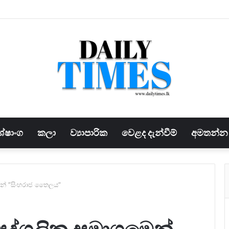
ේෂාංග
කලා
ව්‍යාපාරික
වෙළද දැන්වීම්
අමතන්න
ෙන් ”සිංහරාජ තෛලය”