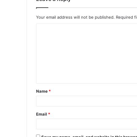
Your email address will not be published.
Required f
C
o
m
m
e
n
t
Name
*
*
Email
*
Save my name, email, and website in this browse