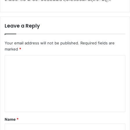
Leave a Reply
Your email address will not be published.
Required fields are
marked
*
C
o
m
m
e
n
t
Name
*
*