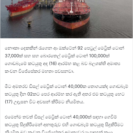
නෞකා දෙකකින් රැගෙන ආ ඔක්ටේන් 92 පෙට්‍රල් මෙට්‍රික් ටොන්
37,000ක් සහ සහ බොරතෙල් මෙට්‍රික් ටොන් 100,000ක්
ගොඩබෑමේ කටයුතු අද (16) ආරම්භ කළ බව බලශක්ති අමාත්‍ය
කංචන විජේසේකර මහතා පවසනවා.
මීට අමතරව ඩීසල් මෙට්‍රික් ටොන් 40,000ක තොගයක්ද ගොඩබෑම්
කටයුතු දින 02කට පෙර ආරම්භ කර ඇති අතර එම කටයුතු හෙට
(17) උදෑසන විට අවසන් කිරීමට නියමිතය.
එමෙන්ම තවත් ඩීසල් මෙට්‍රික් ටොන් 40,000ක් සඳහා ගෙවීම්
කටයුතු සිදුකිරීමෙන් අනතුරුව එහි ගොඩබෑම් කටයුතු සිදුකිරීමට
නියමිත බව කංචන විජේසේකර අමාත්‍යවරයා සඳහන් කළා.