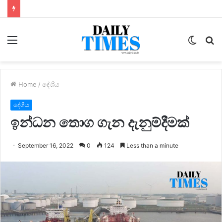
Menu
Switc
S
skin
fo
Home
/
දේශීය
දේශීය
ඉන්ධන තොග ගැන දැනුම්දීමක්
September 16, 2022
0
124
Less than a minute