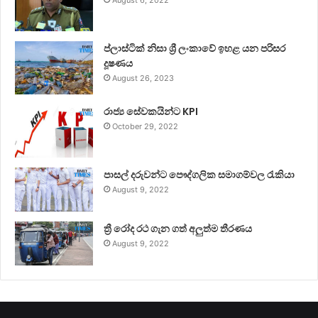
ප්ලාස්ටික් නිසා ශ්‍රී ලංකාවේ ඉහළ යන පරිසර
දූෂණය
August 26, 2023
රාජ්‍ය සේවකයින්ට KPI
October 29, 2022
පාසල් දරුවන්ට පෞද්ගලික සමාගම්වල රැකියා
August 9, 2022
ත්‍රී රෝද රථ ගැන ගත් අලුත්ම තීරණය
August 9, 2022