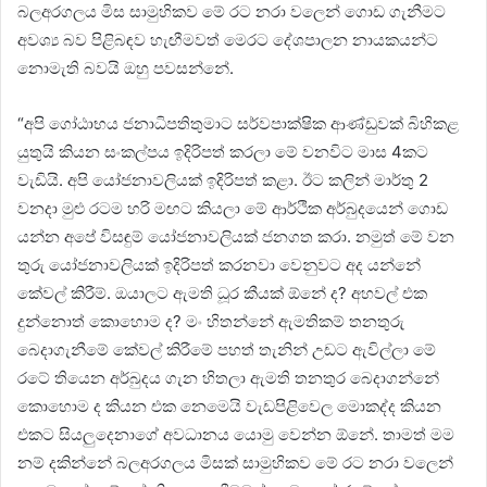
බලඅරගලය මිස සාමුහිකව මේ රට නරා වලෙන් ගොඩ ගැනීමට
අවශ්‍ය බව පිළිබඳව හැඟීමවත් මෙරට දේශපාලන නායකයන්ට
නොමැති බවයි ඔහු පවසන්නේ.
“අපි ගෝඨාභය ජනාධිපතිතුමාට සර්වපාක්ෂික ආණ්ඩුවක් බිහිකළ
යුතුයි කියන සංකල්පය ඉදිරිපත් කරලා මේ වනවිට මාස 4කට
වැඩියි. අපි යෝජනාවලියක් ඉදිරිපත් කළා. ඊට කලින් මාර්තු 2
වනදා මුළු රටම හරි මඟට කියලා මේ ආර්ථික අර්බුදයෙන් ගොඩ
යන්න අපේ විසඳුම් යෝජනාවලියක් ජනගත කරා. නමුත් මේ වන
තුරු යෝජනාවලියක් ඉදිරිපත් කරනවා වෙනුවට අද යන්නේ
කේවල් කිරීම්. ඔයාලට ඇමති ධූර කීයක් ඕනේ ද? අහවල් එක
දුන්නොත් කොහොම ද? මං හිතන්නේ ඇමතිකම් තනතුරු
බෙදාගැනීමේ කේවල් කිරීමේ පහත් තැනින් උඩට ඇවිල්ලා මේ
රටේ තියෙන අර්බුදය ගැන හිතලා ඇමති තනතුර බෙදාගන්නේ
කොහොම ද කියන එක නෙමෙයි වැඩපිළිවෙල මොකද්ද කියන
එකට සියලුදෙනාගේ අවධානය යොමු වෙන්න ඕනේ. තාමත් මම
නම් දකින්නේ බලඅරගලය මිසක් සාමුහිකව මේ රට නරා වලෙන්