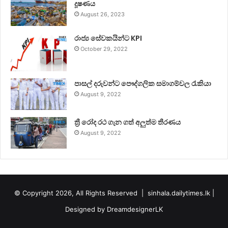
දූෂණය
August 26, 2023
රාජ්‍ය සේවකයින්ට KPI
October 29, 2022
පාසල් දරුවන්ට පෞද්ගලික සමාගම්වල රැකියා
August 9, 2022
ත්‍රී රෝද රථ ගැන ගත් අලුත්ම තීරණය
August 9, 2022
© Copyright 2026, All Rights Reserved |
sinhala.dailytimes.lk
|
Designed by
DreamdesignerLK