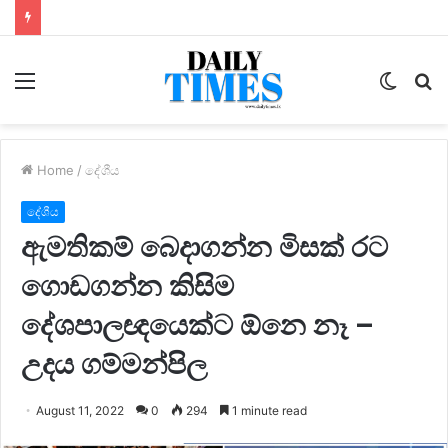
Menu
Switc
S
skin
fo
Home
/
දේශීය
දේශීය
ඇමතිකම් බෙදාගන්න මිසක් රට
ගොඩගන්න කිසිම
දේශපාලඥයෙක්ට ඕනෙ නෑ –
උදය ගම්මන්පිල
August 11, 2022
0
294
1 minute read