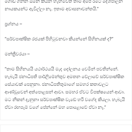
ගොඩ ගන්න ඕනේ කියන හැඟීමවත් තාම අපේ රටේ දේශපාලන
නායකයන්ට ඇවිල්ලා නෑ. ඉතාම අවාසනාවන්තයි.”
ප්‍රශ්නය –
“සර්වපාක්ෂික රජයක් පිහිටුවනවා කියන්නේ සිහිනයක් ද?”
මන්ත්‍රීවරයා –
“තාම සිහිනයයි යථාර්ථයයි මැද දෝලනය වෙමින් පවතින්නේ.
හැබැයි ජනාධිපති පාර්ලිමේන්තුව අමතන වේලාවේ සර්වපාක්ෂික
සේයාවක් පෙනුනා. ජනාධිපතිතුමාගේ සමහර කතාවලට
ආණ්ඩුවෙන් අත්පොළසන් ආවා. සමහර ඒවට විපක්ෂයෙන් ආවා.
මට නිකන් දැනුනා සර්වපාක්ෂික වැඩේ හරි වගේද කියලා. හැබැයි
ඒවා රඟපෑම් වගේ පේන්නේ මහ පොළොවේ ඒවා නෑ.”