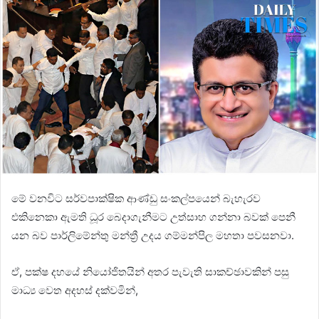
මේ වනවිට සර්වපාක්ෂික ආණ්ඩු සංකල්පයෙන් බැහැරව
එකිනෙකා ඇමති ධූර බෙදාගැනීමට උත්සාහ ගන්නා බවක් පෙනී
යන බව පාර්ලිමේන්තු මන්ත්‍රී උදය ගම්මන්පිල මහතා පවසනවා.
ඒ, පක්ෂ දහයේ නියෝජිතයින් අතර පැවැති සාකච්ඡාවකින් පසු
මාධ්‍ය වෙත අදහස් දක්වමින්,