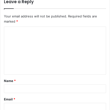
Leave a Reply
Your email address will not be published.
Required fields are
marked
*
C
o
m
m
e
n
t
Name
*
*
Email
*