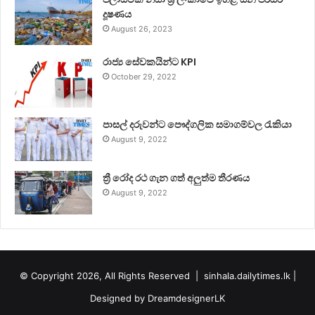
දූෂණය
August 26, 2023
රාජ්‍ය සේවකයින්ට KPI
October 29, 2022
පාසල් දරුවන්ට පෞද්ගලික සමාගම්වල රැකියා
August 9, 2022
ත්‍රී රෝද රථ ගැන ගත් අලුත්ම තීරණය
August 9, 2022
© Copyright 2026, All Rights Reserved |
sinhala.dailytimes.lk
|
Designed by
DreamdesignerLK