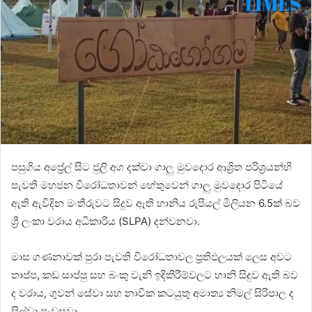
පසුගිය අප්‍රේල් සිට ජුලි අග දක්වා ගාලු මුවදොර ආශ්‍රිත පරිශ්‍රයන්හි
පැවති මහජන විරෝධතාවන් හේතුවෙන් ගාලු මුවදොර පිටියේ
ඇති ඇවිදින මංතීරුවට සිදුව ඇති හානිය රුපියල් මිලියන 6.5ක් බව
ශ්‍රී ලංකා වරාය අධිකාරිය (SLPA) දන්වනවා.
මාස ගණනාවක් පුරා පැවති විරෝධතාවල ප්‍රතිඵලයක් ලෙස අවට
තාප්ප, කඩ සාප්පු සහ බංකු වැනි ඉදිකිරීම්වලට හානි සිදුව ඇති බව
ද වරාය, ගුවන් සේවා සහ නාවික කටයුතු අමාත්‍ය නිමල් සිරිපාල ද
සිල්වා පැවසුවා.