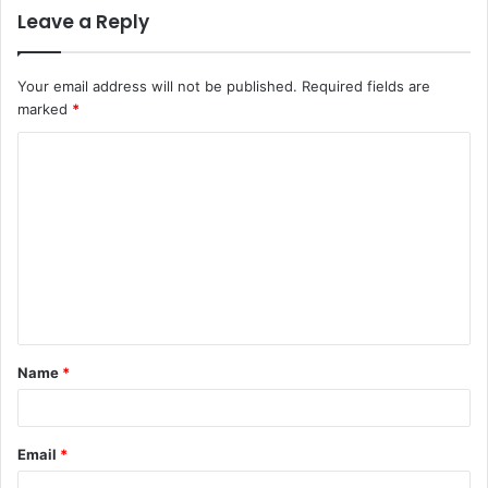
Leave a Reply
Your email address will not be published.
Required fields are
marked
*
C
o
m
m
e
n
t
Name
*
*
Email
*