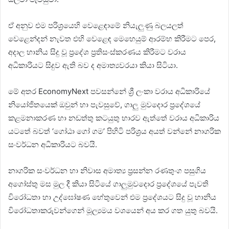
ඒ අනුව එම පරිශ්‍රයෙහි වෙළෙඳාමේ නියැලුණු බලයලත්
වෙළෙන්දන් නැවත එහි වෙළෙඳ මෙහෙයුම් ආරම්භ කිරීමට පෙර,
අදාල හානිය සිදු වූ ප්‍රදේශ ප්‍රතිසංස්කරණය කිරීමට වරාය
අධිකාරියට සිදුව ඇති බව ද අමාත්‍යවරයා කියා සිටියා.
මේ අතර EconomyNext පවසන්නේ ශ්‍රී ලංකා වරාය අධිකාරියේ
නියෝජිතයෙක් ඔවුන් හා පැවසුවේ, ගාලු මුවදොර ප්‍රදේශයේ
කළමනාකරණ හා නඩත්තු කටයුතු භාරව ඇත්තේ වරාය අධිකාරිය
යටතේ බවත් ‘ගෝඨා ගෝ ගම’ පිහිටි පරිශ්‍රය අයත් වන්නේ නාගරික
සංවර්ධන අධිකාරියට බවයි.
නාගරික සංවර්ධන හා නිවාස අමාත්‍ය ප්‍රසන්න රණතුංග පසුගිය
අගෝස්තු මස මුල දී කියා සිටියේ ගාලුමුවදොර ප්‍රදේශයේ පැවති
විරෝධතා හා උද්ඝෝෂණ හේතුවෙන් එම ප්‍රදේශයට සිදු වූ හානිය
විරෝධතාකරුවන්ගෙන් මූල්‍යමය වශයෙන් අය කර ගත යුතු බවයි.