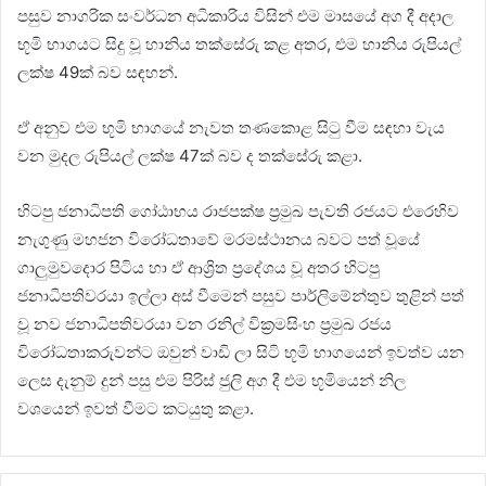
පසුව නාගරික සංවර්ධන අධිකාරිය විසින් එම මාසයේ අග දී අදාල
භූමි භාගයට සිදු වූ හානිය තක්සේරු කළ අතර, එම හානිය රුපියල්
ලක්ෂ 49ක් බව සඳහන්.
ඒ අනුව එම භූමි භාගයේ නැවත තණකොළ සිටු වීම සඳහා වැය
වන මුදල රුපියල් ලක්ෂ 47ක් බව ද තක්සේරු කළා.
හිටපු ජනාධිපති ගෝඨාභය රාජපක්ෂ ප්‍රමුඛ පැවති රජයට එරෙහිව
නැගුණු මහජන විරෝධතාවේ මරමස්ථානය බවට පත් වූයේ
ගාලුමුවදොර පිටිය හා ඒ ආශ්‍රිත ප්‍රදේශය වූ අතර හිටපු
ජනාධිපතිවරයා ඉල්ලා අස් වීමෙන් පසුව පාර්ලිමේන්තුව තුළින් පත්
වූ නව ජනාධිපතිවරයා වන රනිල් වික්‍රමසිංහ ප්‍රමුඛ රජය
විරෝධතාකරුවන්ට ඔවුන් වාඩි ලා සිටි භූමි භාගයෙන් ඉවත්ව යන
ලෙස දැනුම් දුන් පසු එම පිරිස් ජුලි අග දී එම භූමියෙන් නිල
වශයෙන් ඉවත් වීමට කටයුතු කළා.