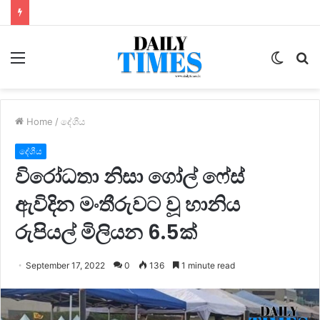
Menu
Switc
S
skin
fo
Home
/
දේශීය
දේශීය
විරෝධතා නිසා ගෝල් ෆේස්
ඇවිදින මංතීරුවට වූ හානිය
රුපියල් මිලියන 6.5ක්
September 17, 2022
0
136
1 minute read